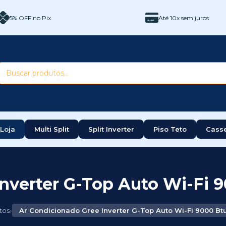
5% OFF no Pix
Até 10x sem juros
Loja
Multi Split
Split Inverter
Piso Teto
Cass
nverter G-Top Auto Wi-Fi 9
›
tos
Ar Condicionado Gree Inverter G-Top Auto Wi-Fi 9000 Btu