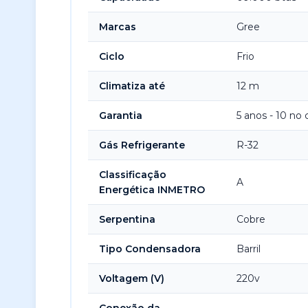
Marcas
Gree
Ciclo
Frio
Climatiza até
12 m
Garantia
5 anos - 10 no
Gás Refrigerante
R-32
Classificação
A
Energética INMETRO
Serpentina
Cobre
Tipo Condensadora
Barril
Voltagem (V)
220v