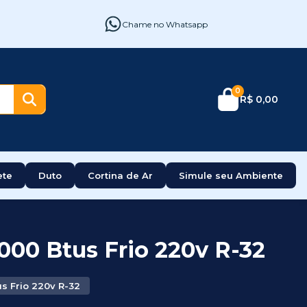
Chame no Whatsapp
0
R$ 0,00
ete
Duto
Cortina de Ar
Simule seu Ambiente
000 Btus Frio 220v R-32
s Frio 220v R-32