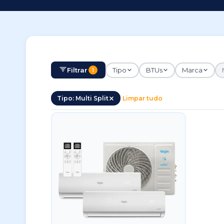
Filtrar
Tipo
BTUs
Marca
1
Tipo: Multi Split
Limpar tudo