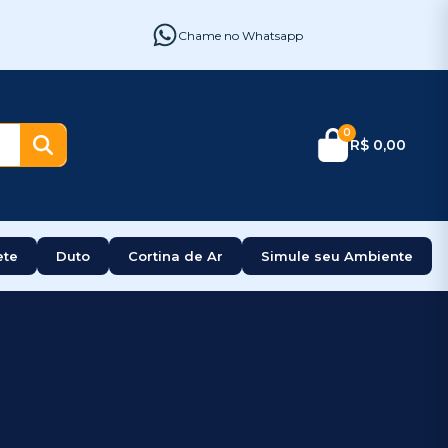
Chame no Whatsapp
0
R$ 0,00
ete
Duto
Cortina de Ar
Simule seu Ambiente