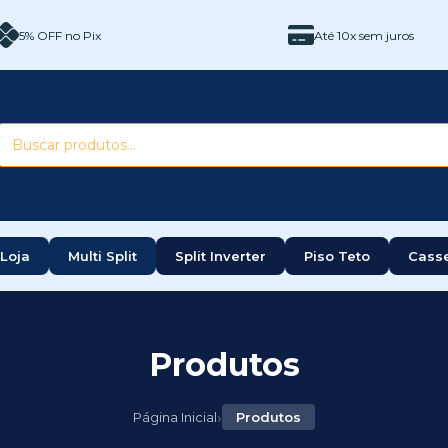
5% OFF no Pix
Até 10x sem juros
Loja
Multi Split
Split Inverter
Piso Teto
Cass
Produtos
›
Página Inicial
Produtos