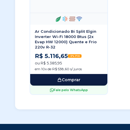
Ar Condicionado Bi Split Elgin
Inverter Wi-Fi 18000 Btus (2x
Evap HW 12000) Quente e Frio
220v R-32
R$ 5.116,65
-5% PIX
ou R$ 5.385,95
em 10x de R$ 538,60 s/ juros
Comprar
Fale pelo WhatsApp