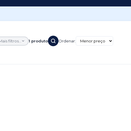
Mais filtros...
1 produto
Ordenar: