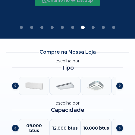
Chame no Whatsapp
Chame no Whatsapp
Compre na Nossa Loja
escolha por
Tipo
escolha por
Capacidade
09.000
24.000
12.000 btus
18.000 btus
btus
btus