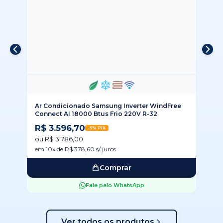
us
Ar Condicionado Samsung Inverter WindFree
Ar
Connect AI 18000 Btus Frio 220V R-32
Ai
R$ 3.596,70
R
-5% PIX
ou R$ 3.786,00
ou
em 10x de R$ 378,60 s/ juros
em
Comprar
Fale pelo WhatsApp
Ver todos os produtos