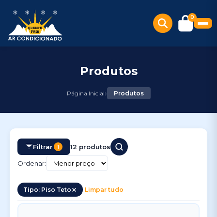
0
Produtos
›
Página Inicial
Produtos
Filtrar
12 produtos
1
Ordenar:
Tipo: Piso Teto
Limpar tudo